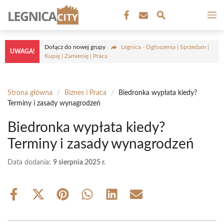
Przejdź
M
do
treści
Dołącz do nowej grupy
Legnica - Ogłoszenia | Sprzedam |
UWAGA!
Kupię | Zamienię | Praca
Strona główna
/
Biznes i Praca
/
Biedronka wypłata kiedy?
Terminy i zasady wynagrodzeń
Biedronka wypłata kiedy?
Terminy i zasady wynagrodzeń
Data dodania:
9 sierpnia 2025 r.
Share
Share
Share
Share
Share
Share
on
on
on
on
on
on
Facebook
X
Pinterest
WhatsApp
LinkedIn
Email
(Twitter)