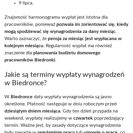
9 lipca.
Znajomość harmonogramu wypłat jest istotna dla
pracowników, ponieważ
pozwala im zorientować się, kiedy
mogą spodziewać się wynagrodzenia za dany miesiąc
.
Warto zaznaczyć, że
pensja za miesiąc jest wypłacana w
kolejnym miesiącu
. Regularność wypłat ma również
znaczenie dla
planowania budżetu domowego
pracowników Biedronki
.
Jakie są terminy wypłaty wynagrodzeń
w Biedronce?
W
Biedronce
daty wypłaty wynagrodzenia są jasno
określone. Płatność następuje w dniu roboczym przed
dziesiątym dniem miesiąca
. Gdy ten dzień przypada na
weekend, wypłatę realizujemy w
czwartek
poprzedzający
termin. Ważne jest, by zasady dotyczące wynagrodzenia
były zawarte w
regulaminie pracy
lub
umowie o pracę
, co