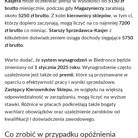
Kasjera
może oczekiwać pensji w wysokości od
5150 zł
brutto
miesięcznie, podczas gdy
Magazynierzy
zarabiają
około
5250 zł brutto
. Z kolei
kierownicy sklepów
, w tym ci,
którzy dopiero zaczynają, mogą liczyć na co najmniej
7200
zł brutto
co miesiąc.
Starszy Sprzedawca-Kasjer
z
kilkuletnim doświadczeniem osiąga dochody sięgające
5750
zł brutto
.
Warto dodać, że
system wynagrodzeń
w Biedronce będzie
zmieniony od
1 stycznia 2025 roku
. Wynagrodzenie często
uzależnione jest także od
premii
, które są przyznawane w
oparciu o efektywność pracy i wyniki sprzedażowe.
Zastępcy Kierowników Sklepu
, ze względu na większą
odpowiedzialność w zarządzaniu, mogą liczyć na wyższe
stawki. Różnice w płacach podkreślają także bogaty
wachlarz obowiązków oraz uzależnienie zarobków od
kwalifikacji i doświadczenia zawodowego.
Co zrobić w przypadku opóźnienia