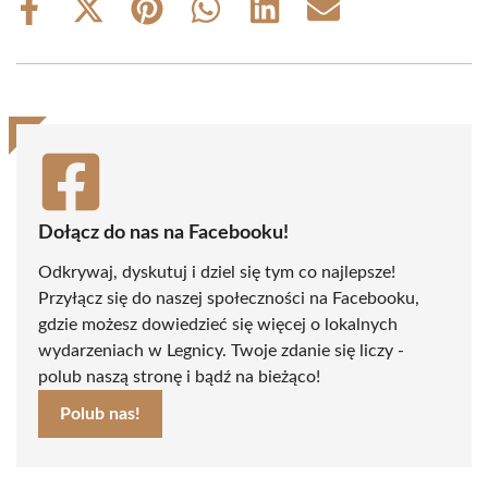
Share
Share
Share
Share
Share
Share
on
on
on
on
on
on
Facebook
X
Pinterest
WhatsApp
LinkedIn
Email
(Twitter)
Dołącz do nas na Facebooku!
Odkrywaj, dyskutuj i dziel się tym co najlepsze!
Przyłącz się do naszej społeczności na Facebooku,
gdzie możesz dowiedzieć się więcej o lokalnych
wydarzeniach w Legnicy. Twoje zdanie się liczy -
polub naszą stronę i bądź na bieżąco!
Polub nas!