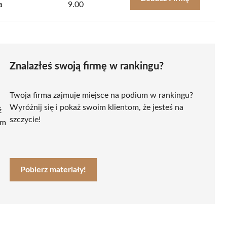
a
9.00
Znalazłeś swoją firmę w rankingu?
Twoja firma zajmuje miejsce na podium w rankingu?
Wyróżnij się i pokaż swoim klientom, że jesteś na
ź
szczycie!
ym
Pobierz materiały!