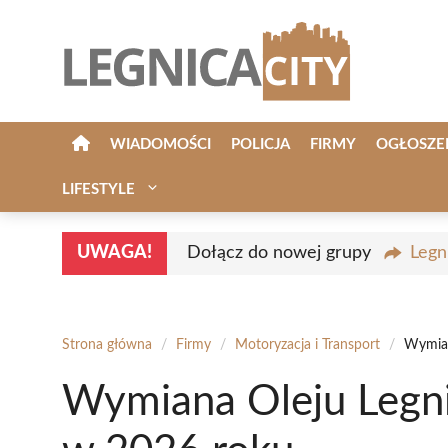
Przejdź
do
treści
WIADOMOŚCI
POLICJA
FIRMY
OGŁOSZE
LIFESTYLE
UWAGA!
Dołącz do nowej grupy
Legn
Strona główna
/
Firmy
/
Motoryzacja i Transport
/
Wymian
Wymiana Oleju Legni