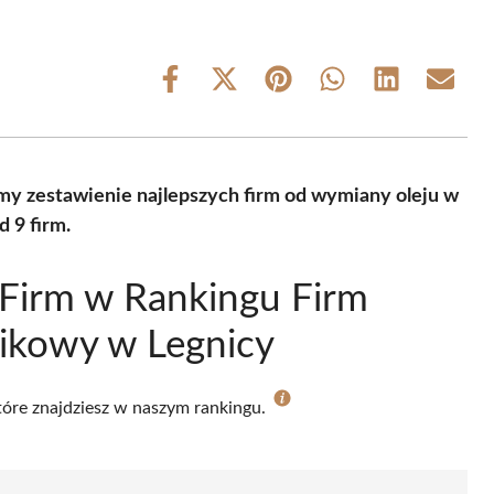
Share
Share
Share
Share
Share
Share
on
on
on
on
on
on
Facebook
X
Pinterest
WhatsApp
LinkedIn
Email
(Twitter)
my zestawienie najlepszych firm od wymiany oleju w
 9 firm.
Firm w Rankingu Firm
nikowy w Legnicy
które znajdziesz w naszym rankingu.