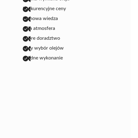
konkurencyjne ceny
fachowa wiedza
miła atmosfera
dobre doradztwo
duży wybór olejów
solidne wykonanie