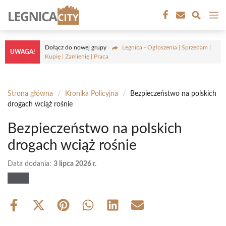
Przejdź
M
do
treści
Dołącz do nowej grupy
Legnica - Ogłoszenia | Sprzedam |
UWAGA!
Kupię | Zamienię | Praca
Strona główna
/
Kronika Policyjna
/
Bezpieczeństwo na polskich
drogach wciąż rośnie
Bezpieczeństwo na polskich
drogach wciąż rośnie
Data dodania:
3 lipca 2026 r.
Share
Share
Share
Share
Share
Share
on
on
on
on
on
on
Facebook
X
Pinterest
WhatsApp
LinkedIn
Email