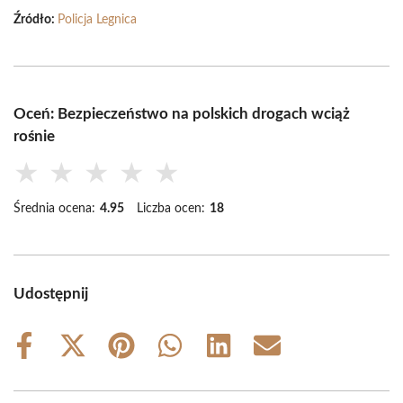
Źródło:
Policja Legnica
Oceń: Bezpieczeństwo na polskich drogach wciąż
rośnie
★
★
★
★
★
Średnia ocena:
4.95
Liczba ocen:
18
Udostępnij
Share
Share
Share
Share
Share
Share
on
on
on
on
on
on
Facebook
X
Pinterest
WhatsApp
LinkedIn
Email
(Twitter)