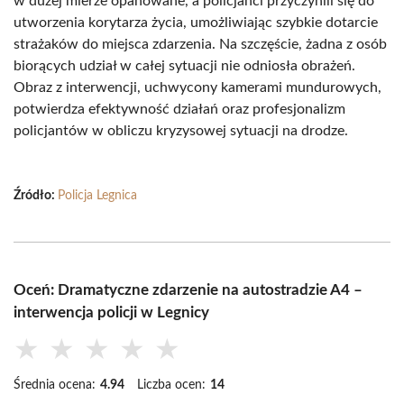
w dużej mierze opanowane, a policjanci przyczynili się do
utworzenia korytarza życia, umożliwiając szybkie dotarcie
strażaków do miejsca zdarzenia. Na szczęście, żadna z osób
biorących udział w całej sytuacji nie odniosła obrażeń.
Obraz z interwencji, uchwycony kamerami mundurowych,
potwierdza efektywność działań oraz profesjonalizm
policjantów w obliczu kryzysowej sytuacji na drodze.
Źródło:
Policja Legnica
Oceń: Dramatyczne zdarzenie na autostradzie A4 –
interwencja policji w Legnicy
★
★
★
★
★
Średnia ocena:
4.94
Liczba ocen:
14