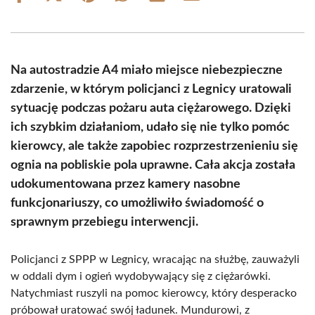
on
on
on
on
on
on
Facebook
X
Pinterest
WhatsApp
LinkedIn
Email
(Twitter)
Na autostradzie A4 miało miejsce niebezpieczne
zdarzenie, w którym policjanci z Legnicy uratowali
sytuację podczas pożaru auta ciężarowego. Dzięki
ich szybkim działaniom, udało się nie tylko pomóc
kierowcy, ale także zapobiec rozprzestrzenieniu się
ognia na pobliskie pola uprawne. Cała akcja została
udokumentowana przez kamery nasobne
funkcjonariuszy, co umożliwiło świadomość o
sprawnym przebiegu interwencji.
Policjanci z SPPP w Legnicy, wracając na służbę, zauważyli
w oddali dym i ogień wydobywający się z ciężarówki.
Natychmiast ruszyli na pomoc kierowcy, który desperacko
próbował uratować swój ładunek. Mundurowi, z