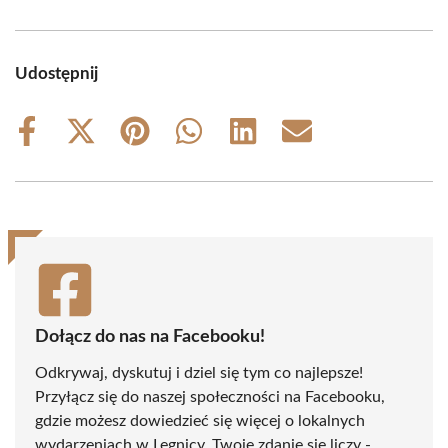
Udostępnij
Share
Share
Share
Share
Share
Share
on
on
on
on
on
on
Facebook
X
Pinterest
WhatsApp
LinkedIn
Email
(Twitter)
Dołącz do nas na Facebooku!
Odkrywaj, dyskutuj i dziel się tym co najlepsze!
Przyłącz się do naszej społeczności na Facebooku,
gdzie możesz dowiedzieć się więcej o lokalnych
wydarzeniach w Legnicy. Twoje zdanie się liczy -