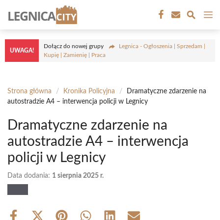
Przejdź
M
do
treści
Dołącz do nowej grupy
Legnica - Ogłoszenia | Sprzedam |
UWAGA!
Kupię | Zamienię | Praca
Strona główna
/
Kronika Policyjna
/
Dramatyczne zdarzenie na
autostradzie A4 – interwencja policji w Legnicy
Dramatyczne zdarzenie na
autostradzie A4 – interwencja
policji w Legnicy
Data dodania:
1 sierpnia 2025 r.
Share
Share
Share
Share
Share
Share