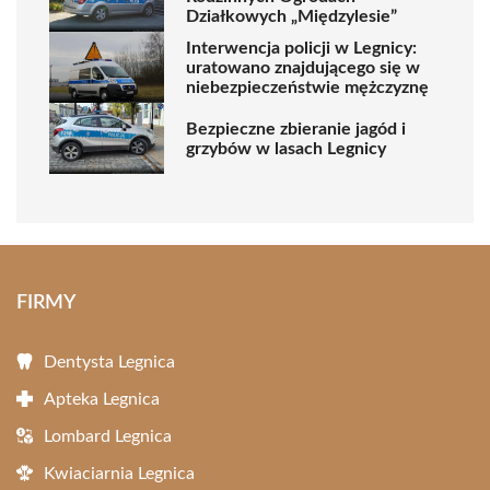
Działkowych „Międzylesie”
Interwencja policji w Legnicy:
uratowano znajdującego się w
niebezpieczeństwie mężczyznę
Bezpieczne zbieranie jagód i
grzybów w lasach Legnicy
FIRMY
Dentysta Legnica
Apteka Legnica
Lombard Legnica
Kwiaciarnia Legnica