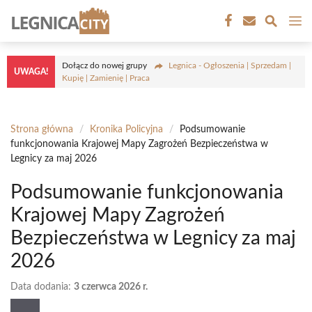
Przejdź
M
do
treści
Dołącz do nowej grupy
Legnica - Ogłoszenia | Sprzedam |
UWAGA!
Kupię | Zamienię | Praca
Strona główna
/
Kronika Policyjna
/
Podsumowanie
funkcjonowania Krajowej Mapy Zagrożeń Bezpieczeństwa w
Legnicy za maj 2026
Podsumowanie funkcjonowania
Krajowej Mapy Zagrożeń
Bezpieczeństwa w Legnicy za maj
2026
Data dodania:
3 czerwca 2026 r.