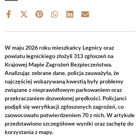
Share
Share
Share
Share
Share
Share
on
on
on
on
on
on
Facebook
X
Pinterest
WhatsApp
LinkedIn
Email
(Twitter)
W maju 2026 roku mieszkańcy Legnicy oraz
powiatu legnickiego złożyli 313 zgłoszeń na
Krajowej Mapie Zagrożeń Bezpieczeństwa.
Analizując zebrane dane, policja zauważyła, że
najczęściej wskazywaną kwestią były problemy
związane z nieprawidłowym parkowaniem oraz
przekraczaniem dozwolonej prędkości. Policjanci
podjęli się weryfikacji zgłoszonych zagrożeń, co
zaowocowało potwierdzeniem 70 z nich. W artykule
przedstawiono szczegółowe wyniki oraz zachętę do
korzystania z mapy.