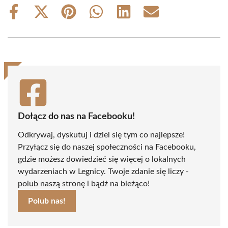
Share
Share
Share
Share
Share
Share
on
on
on
on
on
on
Facebook
X
Pinterest
WhatsApp
LinkedIn
Email
(Twitter)
Dołącz do nas na Facebooku!
Odkrywaj, dyskutuj i dziel się tym co najlepsze!
Przyłącz się do naszej społeczności na Facebooku,
gdzie możesz dowiedzieć się więcej o lokalnych
wydarzeniach w Legnicy. Twoje zdanie się liczy -
polub naszą stronę i bądź na bieżąco!
Polub nas!