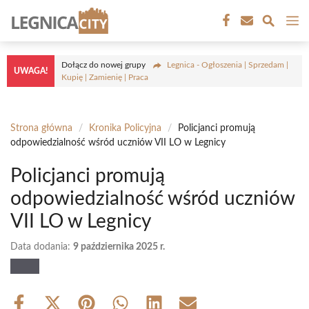
Przejdź
M
do
treści
Dołącz do nowej grupy
Legnica - Ogłoszenia | Sprzedam |
UWAGA!
Kupię | Zamienię | Praca
Strona główna
/
Kronika Policyjna
/
Policjanci promują
odpowiedzialność wśród uczniów VII LO w Legnicy
Policjanci promują
odpowiedzialność wśród uczniów
VII LO w Legnicy
Data dodania:
9 października 2025 r.
Share
Share
Share
Share
Share
Share