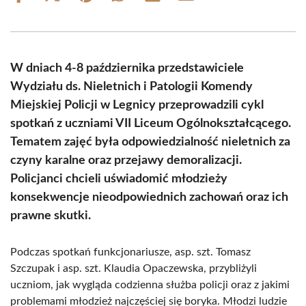
on
on
on
on
on
on
Facebook
X
Pinterest
WhatsApp
LinkedIn
Email
(Twitter)
W dniach 4-8 października przedstawiciele
Wydziału ds. Nieletnich i Patologii Komendy
Miejskiej Policji w Legnicy przeprowadzili cykl
spotkań z uczniami VII Liceum Ogólnokształcącego.
Tematem zajęć była odpowiedzialność nieletnich za
czyny karalne oraz przejawy demoralizacji.
Policjanci chcieli uświadomić młodzieży
konsekwencje nieodpowiednich zachowań oraz ich
prawne skutki.
Podczas spotkań funkcjonariusze, asp. szt. Tomasz
Szczupak i asp. szt. Klaudia Opaczewska, przybliżyli
uczniom, jak wygląda codzienna służba policji oraz z jakimi
problemami młodzież najczęściej się boryka. Młodzi ludzie