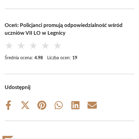
Oceń: Policjanci promują odpowiedzialność wśród
uczniów VII LO w Legnicy
★
★
★
★
★
Średnia ocena:
4.98
Liczba ocen:
19
Udostępnij
Share
Share
Share
Share
Share
Share
on
on
on
on
on
on
Facebook
X
Pinterest
WhatsApp
LinkedIn
Email
(Twitter)