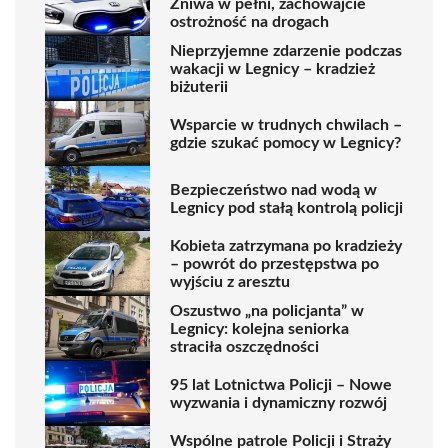
Żniwa w pełni, zachowajcie
ostrożność na drogach
Nieprzyjemne zdarzenie podczas
wakacji w Legnicy – kradzież
biżuterii
Wsparcie w trudnych chwilach –
gdzie szukać pomocy w Legnicy?
Bezpieczeństwo nad wodą w
Legnicy pod stałą kontrolą policji
Kobieta zatrzymana po kradzieży
– powrót do przestępstwa po
wyjściu z aresztu
Oszustwo „na policjanta” w
Legnicy: kolejna seniorka
straciła oszczędności
95 lat Lotnictwa Policji – Nowe
wyzwania i dynamiczny rozwój
Wspólne patrole Policji i Straży