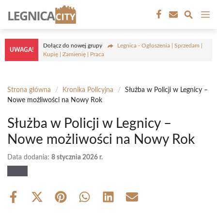
Przejdź
M
do
treści
Dołącz do nowej grupy
Legnica - Ogłoszenia | Sprzedam |
UWAGA!
Kupię | Zamienię | Praca
Strona główna
/
Kronika Policyjna
/
Służba w Policji w Legnicy –
Nowe możliwości na Nowy Rok
Służba w Policji w Legnicy –
Nowe możliwości na Nowy Rok
Data dodania:
8 stycznia 2026 r.
Share
Share
Share
Share
Share
Share
on
on
on
on
on
on
Facebook
X
Pinterest
WhatsApp
LinkedIn
Email