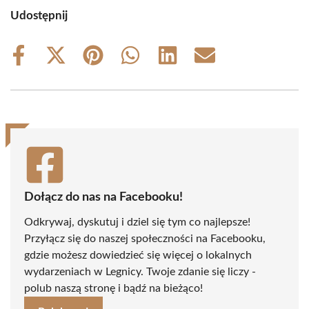
Udostępnij
Share
Share
Share
Share
Share
Share
on
on
on
on
on
on
Facebook
X
Pinterest
WhatsApp
LinkedIn
Email
(Twitter)
Dołącz do nas na Facebooku!
Odkrywaj, dyskutuj i dziel się tym co najlepsze!
Przyłącz się do naszej społeczności na Facebooku,
gdzie możesz dowiedzieć się więcej o lokalnych
wydarzeniach w Legnicy. Twoje zdanie się liczy -
polub naszą stronę i bądź na bieżąco!