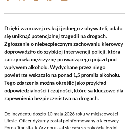
on
on
on
on
on
on
Facebook
X
Pinterest
WhatsApp
LinkedIn
Email
(Twitter)
Dzięki wzorowej reakcji jednego z obywateli, udało
się uniknąć potencjalnej tragedii na drogach.
Zgłoszenie o niebezpiecznym zachowaniu kierowcy
doprowadziło do szybkiej interwencji policji, która
zatrzymała mężczyznę prowadzącego pojazd pod
wpływem alkoholu. Wydychane przez niego
powietrze wskazało na ponad 1,5 promila alkoholu.
Tego zdarzenia można określić jako przykład
odpowiedzialności i czujności, które są kluczowe dla
zapewnienia bezpieczeństwa na drogach.
Do incydentu doszło 10 maja 2026 roku w miejscowości
Ulesie. Oficer dyżurny został poinformowany o kierowcy
Forda Transita, który poruszał się całą szerokością jezdni,