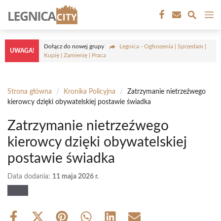
Przejdź
M
do
treści
Dołącz do nowej grupy
Legnica - Ogłoszenia | Sprzedam |
UWAGA!
Kupię | Zamienię | Praca
Strona główna
/
Kronika Policyjna
/
Zatrzymanie nietrzeźwego
kierowcy dzięki obywatelskiej postawie świadka
Zatrzymanie nietrzeźwego
kierowcy dzięki obywatelskiej
postawie świadka
Data dodania:
11 maja 2026 r.
Share
Share
Share
Share
Share
Share