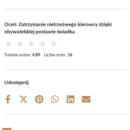
Oceń: Zatrzymanie nietrzeźwego kierowcy dzięki
obywatelskiej postawie świadka
★
★
★
★
★
Średnia ocena:
4.89
Liczba ocen:
16
Udostępnij
Share
Share
Share
Share
Share
Share
on
on
on
on
on
on
Facebook
X
Pinterest
WhatsApp
LinkedIn
Email
(Twitter)