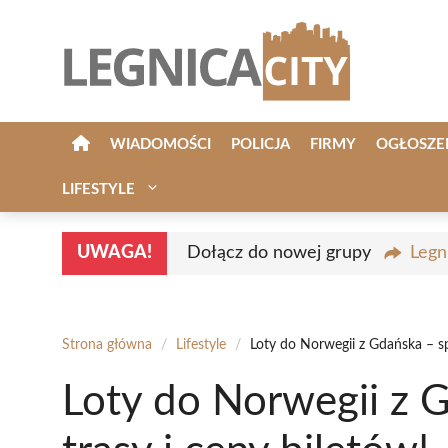
Przejdź
do
treści
WIADOMOŚCI
POLICJA
FIRMY
OGŁOSZE
LIFESTYLE
UWAGA!
Dołącz do nowej grupy
Legn
Strona główna
/
Lifestyle
/
Loty do Norwegii z Gdańska – sp
Loty do Norwegii z 