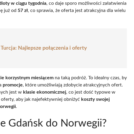
dloty w ciągu tygodnia
, co daje sporo możliwości załatwienia
ię już od
57 zł
, co sprawia, że oferta jest atrakcyjna dla wielu
Turcja: Najlepsze połączenia i oferty
nie korzystnym miesiącem
na taką podróż. To idealny czas, by
na
promocje
, które umożliwiają zdobycie atrakcyjnych ofert.
nych jest w
klasie ekonomicznej
, co jest dość typowe w
oferty, aby jak najefektywniej obniżyć
koszty swojej
Norwegii
.
ruje Gdańsk do Norwegii?