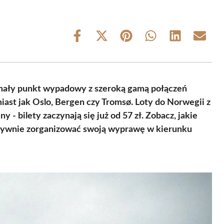
Share
Share
Share
Share
Share
Share
on
on
on
on
on
on
Facebook
X
Pinterest
WhatsApp
LinkedIn
Email
(Twitter)
onały punkt wypadowy z szeroką gamą połączeń
miast jak Oslo, Bergen czy Tromsø. Loty do Norwegii z
 - bilety zaczynają się już od 57 zł. Zobacz, jakie
ektywnie zorganizować swoją wyprawę w kierunku