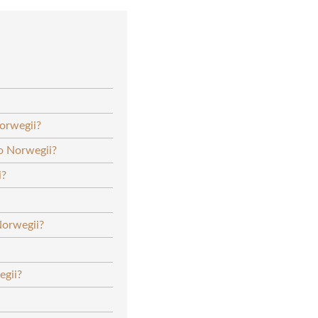
orwegii?
do Norwegii?
i?
Norwegii?
egii?