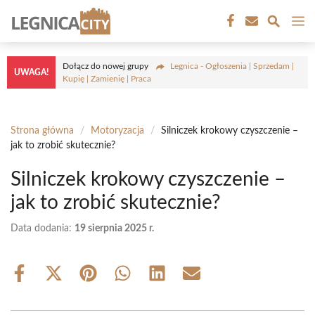
Przejdź
M
do
treści
Dołącz do nowej grupy
Legnica - Ogłoszenia | Sprzedam |
UWAGA!
Kupię | Zamienię | Praca
Strona główna
/
Motoryzacja
/
Silniczek krokowy czyszczenie –
jak to zrobić skutecznie?
Silniczek krokowy czyszczenie –
jak to zrobić skutecznie?
Data dodania:
19 sierpnia 2025 r.
Share
Share
Share
Share
Share
Share
on
on
on
on
on
on
Facebook
X
Pinterest
WhatsApp
LinkedIn
Email
(Twitter)