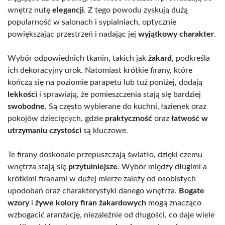
wnętrz nutę
elegancji
. Z tego powodu zyskują dużą
popularność w salonach i sypialniach, optycznie
powiększając przestrzeń i nadając jej
wyjątkowy charakter
.
Wybór odpowiednich tkanin, takich jak
żakard
, podkreśla
ich dekoracyjny urok. Natomiast krótkie firany, które
kończą się na poziomie parapetu lub tuż poniżej, dodają
lekkości
i sprawiają, że pomieszczenia stają się bardziej
swobodne
. Są często wybierane do kuchni, łazienek oraz
pokojów dziecięcych, gdzie
praktyczność
oraz
łatwość w
utrzymaniu czystości
są kluczowe.
Te firany doskonale przepuszczają światło, dzięki czemu
wnętrza stają się
przytulniejsze
. Wybór między długimi a
krótkimi firanami w dużej mierze zależy od osobistych
upodobań oraz charakterystyki danego wnętrza.
Bogate
wzory
i
żywe kolory firan żakardowych
mogą znacząco
wzbogacić aranżację, niezależnie od długości, co daje wiele