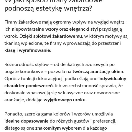
W jaki sposób firany żakardowe
podnoszą estetykę wnętrza?
Firany żakardowe mają ogromny wpływ na wygląd wnętrz.
Ich
niepowtarzalne wzory
oraz
elegancki styl
przyciągają
wzrok. Dzięki
splotowi żakardowemu
, w którym motywy są
tkaniną wplecione, te firany wprowadzają do przestrzeni
klasę i wyrafinowanie
.
Różnorodność stylów – od delikatnych ażurowych po
bogate koronkowe – pozwala na
twórczą aranżację okien
.
Oprócz funkcji dekoracyjnej, podkreślają one
indywidualny
charakter pomieszczeń
. Ich wszechstronność sprawia, że
doskonale wpasowują się w klasyczne oraz nowoczesne
aranżacje, dodając
wyjątkowego uroku
.
Ponadto, szeroka gama kolorów i wzorów umożliwia
idealne dopasowanie
do różnych gustów i preferencji,
dlatego są one
znakomitym wyborem
dla każdego