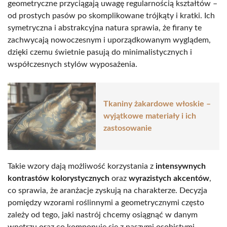
geometryczne przyciągają uwagę regularnością kształtów –
od prostych pasów po skomplikowane trójkąty i kratki. Ich
symetryczna i abstrakcyjna natura sprawia, że firany te
zachwycają nowoczesnym i uporządkowanym wyglądem,
dzięki czemu świetnie pasują do minimalistycznych i
współczesnych stylów wyposażenia.
Tkaniny żakardowe włoskie –
wyjątkowe materiały i ich
zastosowanie
Takie wzory dają możliwość korzystania z
intensywnych
kontrastów kolorystycznych
oraz
wyrazistych akcentów
,
co sprawia, że aranżacje zyskują na charakterze. Decyzja
pomiędzy wzorami roślinnymi a geometrycznymi często
zależy od tego, jaki nastrój chcemy osiągnąć w danym
wnętrzu oraz co komponuje się z naszymi osobistymi