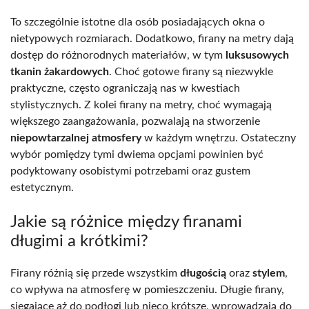
To szczególnie istotne dla osób posiadających okna o
nietypowych rozmiarach. Dodatkowo, firany na metry dają
dostęp do różnorodnych materiałów, w tym
luksusowych
tkanin żakardowych
. Choć gotowe firany są niezwykle
praktyczne, często ograniczają nas w kwestiach
stylistycznych. Z kolei firany na metry, choć wymagają
większego zaangażowania, pozwalają na stworzenie
niepowtarzalnej atmosfery
w każdym wnętrzu. Ostateczny
wybór pomiędzy tymi dwiema opcjami powinien być
podyktowany osobistymi potrzebami oraz gustem
estetycznym.
Jakie są różnice między firanami
długimi a krótkimi?
Firany różnią się przede wszystkim
długością
oraz
stylem
,
co wpływa na atmosferę w pomieszczeniu. Długie firany,
sięgające aż do podłogi lub nieco krótsze, wprowadzają do