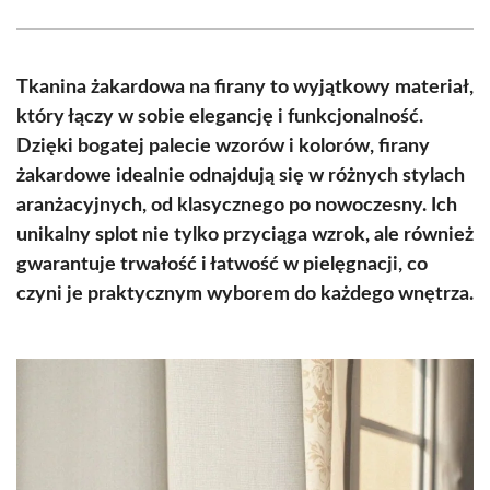
Facebook
X
Pinterest
WhatsApp
LinkedIn
Email
(Twitter)
Tkanina żakardowa na firany to wyjątkowy materiał,
który łączy w sobie elegancję i funkcjonalność.
Dzięki bogatej palecie wzorów i kolorów, firany
żakardowe idealnie odnajdują się w różnych stylach
aranżacyjnych, od klasycznego po nowoczesny. Ich
unikalny splot nie tylko przyciąga wzrok, ale również
gwarantuje trwałość i łatwość w pielęgnacji, co
czyni je praktycznym wyborem do każdego wnętrza.