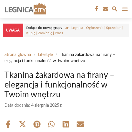
Przejdź
M
do
treści
Dołącz do nowej grupy
Legnica - Ogłoszenia | Sprzedam |
UWAGA!
Kupię | Zamienię | Praca
Strona główna
/
Lifestyle
/
Tkanina żakardowa na firany –
elegancja i funkcjonalność w Twoim wnętrzu
Tkanina żakardowa na firany –
elegancja i funkcjonalność w
Twoim wnętrzu
Data dodania:
4 sierpnia 2025 r.
Share
Share
Share
Share
Share
Share
on
on
on
on
on
on