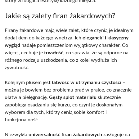
który wzbogaca estetykę każdego miejsca.
Jakie są zalety firan żakardowych?
Firany żakardowe mają wiele zalet, które czynią je idealnym
dodatkiem do każdego wnętrza. Ich
elegancki i klasyczny
wygląd
nadaje pomieszczeniom wyjątkowy charakter. Co
więcej, cechuje je
trwałość
, co sprawia, że są odporne na
różnego rodzaju uszkodzenia, co z kolei wydłuża ich
żywotność.
Kolejnym plusem jest
łatwość w utrzymaniu czystości
–
można je bowiem bez problemu prać w pralce, co znacznie
ułatwia pielęgnację.
Gęsty splot materiału
skutecznie
zapobiega osadzaniu się kurzu, co czyni je doskonałym
wyborem dla tych, którzy cenią sobie komfort i
funkcjonalność.
Niezwykła
uniwersalność firan żakardowych
zasługuje na