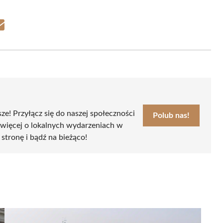
Share
on
Email
sze! Przyłącz się do naszej społeczności
Polub nas!
 więcej o lokalnych wydarzeniach w
 stronę i bądź na bieżąco!