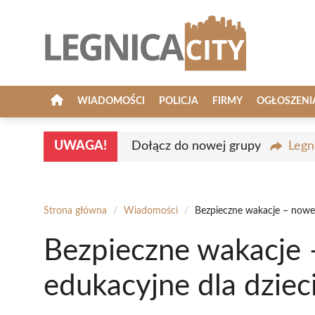
Przejdź
do
treści
WIADOMOŚCI
POLICJA
FIRMY
OGŁOSZENI
UWAGA!
Dołącz do nowej grupy
Legn
Strona główna
/
Wiadomości
/
Bezpieczne wakacje – nowe 
Bezpieczne wakacje 
edukacyjne dla dziec