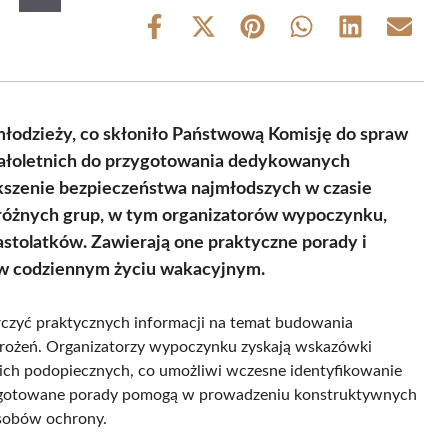
Share
Share
Share
Share
Share
Share
on
on
on
on
on
on
Facebook
X
Pinterest
WhatsApp
LinkedIn
Email
(Twitter)
młodzieży, co skłoniło Państwową Komisję do spraw
ałoletnich do przygotowania dedykowanych
ększenie bezpieczeństwa najmłodszych w czasie
różnych grup, w tym organizatorów wypoczynku,
stolatków. Zawierają one praktyczne porady i
 w codziennym życiu wakacyjnym.
rczyć praktycznych informacji na temat budowania
grożeń. Organizatorzy wypoczynku zyskają wskazówki
ich podopiecznych, co umożliwi wczesne identyfikowanie
ygotowane porady pomogą w prowadzeniu konstruktywnych
osobów ochrony.