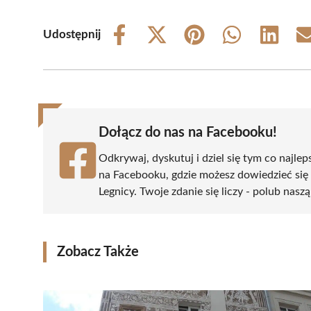
Udostępnij
Share
Share
Share
Share
Share
on
on
on
on
on
Facebook
X
Pinterest
WhatsApp
LinkedIn
(Twitter)
Dołącz do nas na Facebooku!
Odkrywaj, dyskutuj i dziel się tym co najlep
na Facebooku, gdzie możesz dowiedzieć się
Legnicy. Twoje zdanie się liczy - polub naszą
Zobacz Także