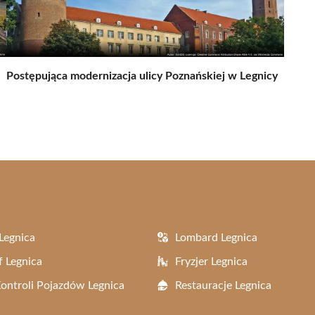
Postępująca modernizacja ulicy Poznańskiej w Legnicy
Legnica
Lombard Legnica
f Legnica
Fryzjer Legnica
Kontroli Pojazdów Legnica
Restauracje Legnica