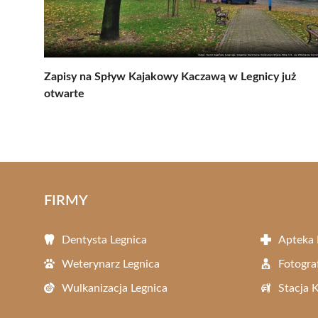
Zapisy na Spływ Kajakowy Kaczawą w Legnicy już
otwarte
FIRMY
Dentysta Legnica
Apteka 
Weterynarz Legnica
Fotogra
Wulkanizacja Legnica
Stacja 