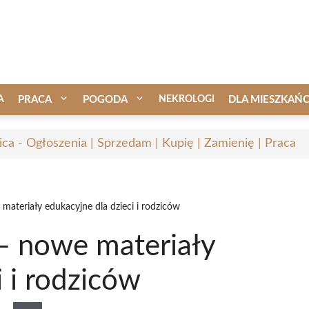
A
PRACA
POGODA
NEKROLOGI
DLA MIESZKAŃ
ica - Ogłoszenia | Sprzedam | Kupię | Zamienię | Praca
materiały edukacyjne dla dzieci i rodziców
– nowe materiały
i i rodziców