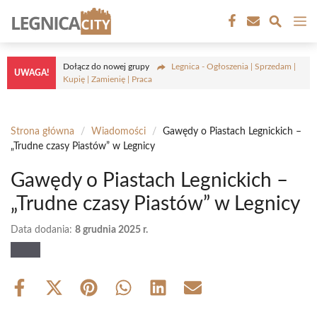
Przejdź
M
do
treści
Dołącz do nowej grupy
Legnica - Ogłoszenia | Sprzedam |
UWAGA!
Kupię | Zamienię | Praca
Strona główna
/
Wiadomości
/
Gawędy o Piastach Legnickich –
„Trudne czasy Piastów” w Legnicy
Gawędy o Piastach Legnickich –
„Trudne czasy Piastów” w Legnicy
Data dodania:
8 grudnia 2025 r.
Share
Share
Share
Share
Share
Share
on
on
on
on
on
on
Facebook
X
Pinterest
WhatsApp
LinkedIn
Email