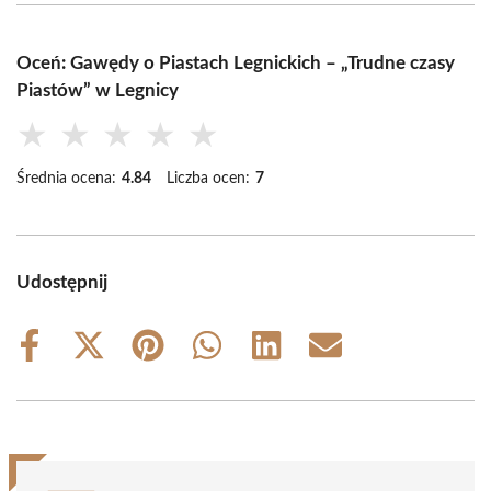
Oceń: Gawędy o Piastach Legnickich – „Trudne czasy
Piastów” w Legnicy
★
★
★
★
★
Średnia ocena:
4.84
Liczba ocen:
7
Udostępnij
Share
Share
Share
Share
Share
Share
on
on
on
on
on
on
Facebook
X
Pinterest
WhatsApp
LinkedIn
Email
(Twitter)