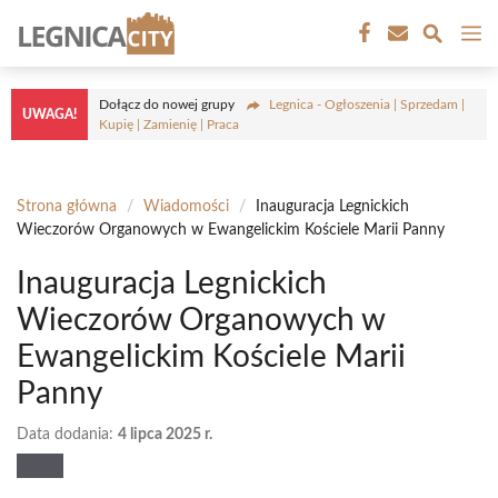
Przejdź
M
do
treści
Dołącz do nowej grupy
Legnica - Ogłoszenia | Sprzedam |
UWAGA!
Kupię | Zamienię | Praca
Strona główna
/
Wiadomości
/
Inauguracja Legnickich
Wieczorów Organowych w Ewangelickim Kościele Marii Panny
Inauguracja Legnickich
Wieczorów Organowych w
Ewangelickim Kościele Marii
Panny
Data dodania:
4 lipca 2025 r.