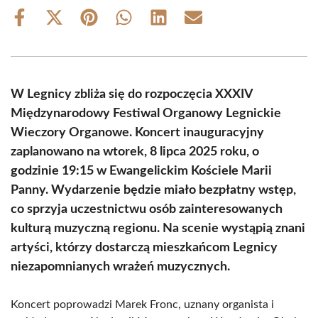
Share
Share
Share
Share
Share
Share
on
on
on
on
on
on
Facebook
X
Pinterest
WhatsApp
LinkedIn
Email
(Twitter)
W Legnicy zbliża się do rozpoczęcia XXXIV
Międzynarodowy Festiwal Organowy Legnickie
Wieczory Organowe. Koncert inauguracyjny
zaplanowano na wtorek, 8 lipca 2025 roku, o
godzinie 19:15 w Ewangelickim Kościele Marii
Panny. Wydarzenie będzie miało bezpłatny wstęp,
co sprzyja uczestnictwu osób zainteresowanych
kulturą muzyczną regionu. Na scenie wystąpią znani
artyści, którzy dostarczą mieszkańcom Legnicy
niezapomnianych wrażeń muzycznych.
Koncert poprowadzi Marek Fronc, uznany organista i