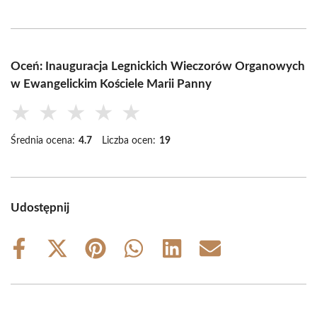
Oceń: Inauguracja Legnickich Wieczorów Organowych
w Ewangelickim Kościele Marii Panny
★
★
★
★
★
Średnia ocena:
4.7
Liczba ocen:
19
Udostępnij
Share
Share
Share
Share
Share
Share
on
on
on
on
on
on
Facebook
X
Pinterest
WhatsApp
LinkedIn
Email
(Twitter)