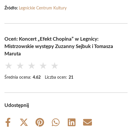
Źródło:
Legnickie Centrum Kultury
Oceń: Koncert „Efekt Chopina” w Legnicy:
Mistrzowskie występy Zuzanny Sejbuk i Tomasza
Maruta
★
★
★
★
★
Średnia ocena:
4.62
Liczba ocen:
21
Udostępnij
Share
Share
Share
Share
Share
Share
on
on
on
on
on
on