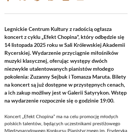
on
on
on
on
on
on
Facebook
X
Pinterest
WhatsApp
LinkedIn
Email
(Twitter)
Legnickie Centrum Kultury z radością ogłasza
koncert z cyklu „Efekt Chopina”, który odbędzie się
14 listopada 2025 roku w Sali Królewskiej Akademii
Rycerskiej. Wydarzenie przyciągnie miłośników
muzyki klasycznej, oferując występy dwóch
niezwykle utalentowanych pianistów młodego
pokolenia: Zuzanny Sejbuk i Tomasza Maruta. Bilety
na koncert są już dostępne w przystępnych cenach,
a ich zakup możliwy jest w Galerii Satyrykon. Wstęp
na wydarzenie rozpocznie się o godzinie 19:00.
Koncert „Efekt Chopina” ma na celu promocję młodych
polskich talentów, będących uczestnikami prestiżowego
Międzynarodowego Konkursu Pianistycznego im. Fryderyka