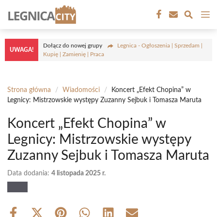
Przejdź
M
do
treści
Dołącz do nowej grupy
Legnica - Ogłoszenia | Sprzedam |
UWAGA!
Kupię | Zamienię | Praca
Strona główna
/
Wiadomości
/
Koncert „Efekt Chopina” w
Legnicy: Mistrzowskie występy Zuzanny Sejbuk i Tomasza Maruta
Koncert „Efekt Chopina” w
Legnicy: Mistrzowskie występy
Zuzanny Sejbuk i Tomasza Maruta
Data dodania:
4 listopada 2025 r.
Share
Share
Share
Share
Share
Share