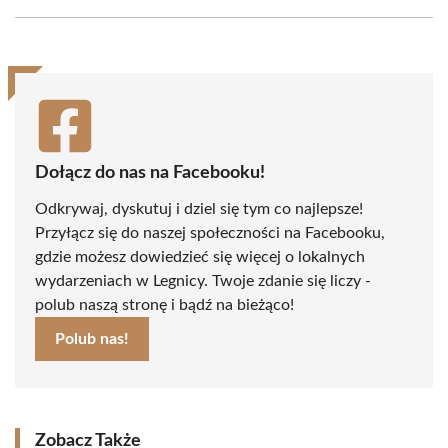
Facebook
X
Pinterest
WhatsApp
LinkedIn
Email
(Twitter)
Dołącz do nas na Facebooku!
Odkrywaj, dyskutuj i dziel się tym co najlepsze!
Przyłącz się do naszej społeczności na Facebooku,
gdzie możesz dowiedzieć się więcej o lokalnych
wydarzeniach w Legnicy. Twoje zdanie się liczy -
polub naszą stronę i bądź na bieżąco!
Polub nas!
Zobacz Także