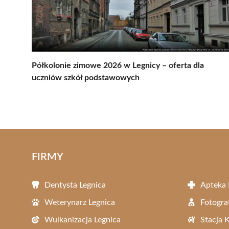
Półkolonie zimowe 2026 w Legnicy – oferta dla
uczniów szkół podstawowych
FIRMY
Dentysta Legnica
Apteka 
Weterynarz Legnica
Fotogra
Wulkanizacja Legnica
Stacja 