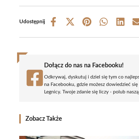
Udostępnij
Share
Share
Share
Share
Share
on
on
on
on
on
Facebook
X
Pinterest
WhatsApp
LinkedIn
(Twitter)
Dołącz do nas na Facebooku!
Odkrywaj, dyskutuj i dziel się tym co najlep
na Facebooku, gdzie możesz dowiedzieć się
Legnicy. Twoje zdanie się liczy - polub naszą
Zobacz Także