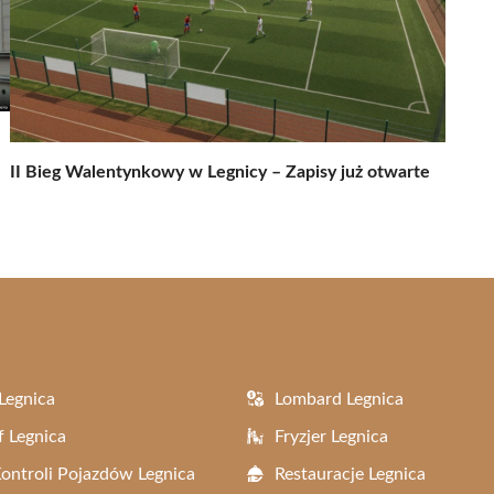
II Bieg Walentynkowy w Legnicy – Zapisy już otwarte
Legnica
Lombard Legnica
f Legnica
Fryzjer Legnica
Kontroli Pojazdów Legnica
Restauracje Legnica