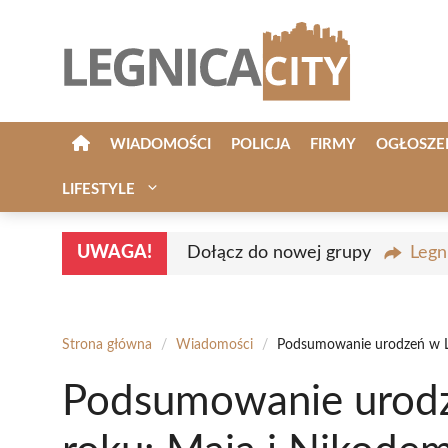
Przejdź
do
treści
WIADOMOŚCI
POLICJA
FIRMY
OGŁOSZE
LIFESTYLE
UWAGA!
Dołącz do nowej grupy
Legn
Strona główna
/
Wiadomości
/
Podsumowanie urodzeń w Le
Podsumowanie urodz