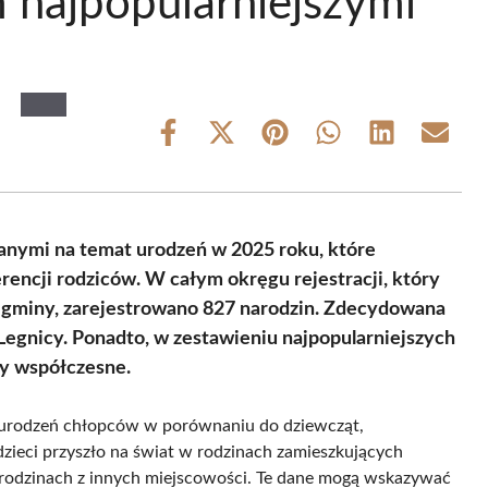
 najpopularniejszymi
Share
Share
Share
Share
Share
Share
on
on
on
on
on
on
Facebook
X
Pinterest
WhatsApp
LinkedIn
Email
(Twitter)
danymi na temat urodzeń w 2025 roku, które
rencji rodziców. W całym okręgu rejestracji, który
ne gminy, zarejestrowano 827 narodzin. Zdecydowana
 Legnicy. Ponadto, w zestawieniu najpopularniejszych
dy współczesne.
urodzeń chłopców w porównaniu do dziewcząt,
zieci przyszło na świat w rodzinach zamieszkujących
 rodzinach z innych miejscowości. Te dane mogą wskazywać