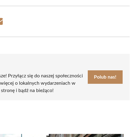
Share
on
Email
sze! Przyłącz się do naszej społeczności
Polub nas!
 więcej o lokalnych wydarzeniach w
 stronę i bądź na bieżąco!