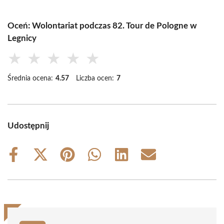
Oceń: Wolontariat podczas 82. Tour de Pologne w
Legnicy
★
★
★
★
★
Średnia ocena:
4.57
Liczba ocen:
7
Udostępnij
Share
Share
Share
Share
Share
Share
on
on
on
on
on
on
Facebook
X
Pinterest
WhatsApp
LinkedIn
Email
(Twitter)