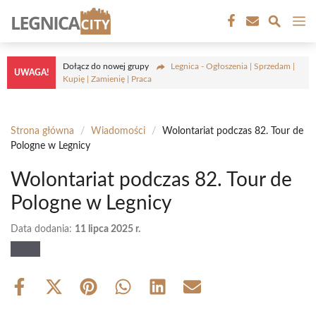
Przejdź
M
do
treści
Dołącz do nowej grupy
Legnica - Ogłoszenia | Sprzedam |
UWAGA!
Kupię | Zamienię | Praca
Strona główna
/
Wiadomości
/
Wolontariat podczas 82. Tour de
Pologne w Legnicy
Wolontariat podczas 82. Tour de
Pologne w Legnicy
Data dodania:
11 lipca 2025 r.
Share
Share
Share
Share
Share
Share
on
on
on
on
on
on
Facebook
X
Pinterest
WhatsApp
LinkedIn
Email