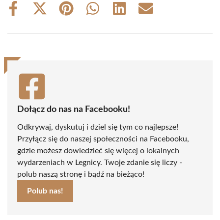
Share
Share
Share
Share
Share
Share
on
on
on
on
on
on
Facebook
X
Pinterest
WhatsApp
LinkedIn
Email
(Twitter)
Dołącz do nas na Facebooku!
Odkrywaj, dyskutuj i dziel się tym co najlepsze!
Przyłącz się do naszej społeczności na Facebooku,
gdzie możesz dowiedzieć się więcej o lokalnych
wydarzeniach w Legnicy. Twoje zdanie się liczy -
polub naszą stronę i bądź na bieżąco!
Polub nas!