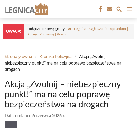
Przejdź
M
do
treści
Dołącz do nowej grupy
Legnica - Ogłoszenia | Sprzedam |
UWAGA!
Kupię | Zamienię | Praca
Strona główna
/
Kronika Policyjna
/
Akcja „Zwolnij –
niebezpieczny punkt!” ma na celu poprawę bezpieczeństwa na
drogach
Akcja „Zwolnij – niebezpieczny
punkt!” ma na celu poprawę
bezpieczeństwa na drogach
Data dodania:
6 czerwca 2026 r.