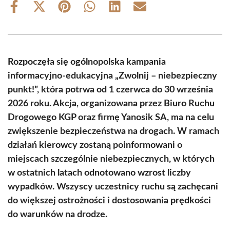
Share
Share
Share
Share
Share
Share
on
on
on
on
on
on
Facebook
X
Pinterest
WhatsApp
LinkedIn
Email
(Twitter)
Rozpoczęła się ogólnopolska kampania
informacyjno-edukacyjna „Zwolnij – niebezpieczny
punkt!”, która potrwa od 1 czerwca do 30 września
2026 roku. Akcja, organizowana przez Biuro Ruchu
Drogowego KGP oraz firmę Yanosik SA, ma na celu
zwiększenie bezpieczeństwa na drogach. W ramach
działań kierowcy zostaną poinformowani o
miejscach szczególnie niebezpiecznych, w których
w ostatnich latach odnotowano wzrost liczby
wypadków. Wszyscy uczestnicy ruchu są zachęcani
do większej ostrożności i dostosowania prędkości
do warunków na drodze.