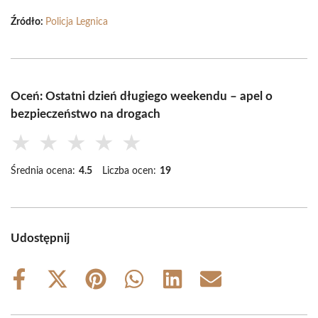
Źródło:
Policja Legnica
Oceń: Ostatni dzień długiego weekendu – apel o
bezpieczeństwo na drogach
★
★
★
★
★
Średnia ocena:
4.5
Liczba ocen:
19
Udostępnij
Share
Share
Share
Share
Share
Share
on
on
on
on
on
on
Facebook
X
Pinterest
WhatsApp
LinkedIn
Email
(Twitter)