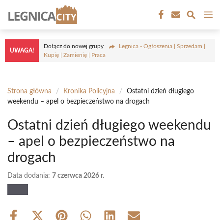
Przejdź
M
do
treści
Dołącz do nowej grupy
Legnica - Ogłoszenia | Sprzedam |
UWAGA!
Kupię | Zamienię | Praca
Strona główna
/
Kronika Policyjna
/
Ostatni dzień długiego
weekendu – apel o bezpieczeństwo na drogach
Ostatni dzień długiego weekendu
– apel o bezpieczeństwo na
drogach
Data dodania:
7 czerwca 2026 r.
Share
Share
Share
Share
Share
Share