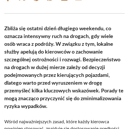
on
on
on
on
on
on
Facebook
X
Pinterest
WhatsApp
LinkedIn
Email
(Twitter)
Zbliża się ostatni dzień długiego weekendu, co
oznacza intensywny ruch na drogach, gdy wiele
osób wraca z podróży. W związku z tym, lokalne
służby apelują do kierowców o zachowanie
szczególnej ostrożności i rozwagi. Bezpieczeństwo
na drogach w dużej mierze zależy od decyzji
podejmowanych przez kierujących pojazdami,
dlatego warto przed wyruszeniem w drogę
przemyśleć kilka kluczowych wskazówek. Porady te
mogą znacząco przyczynić się do zminimalizowania
ryzyka wypadków.
Wśród najważniejszych zasad, które każdy kierowca
powinien stosować, znajduje się dostosowanie prędkości