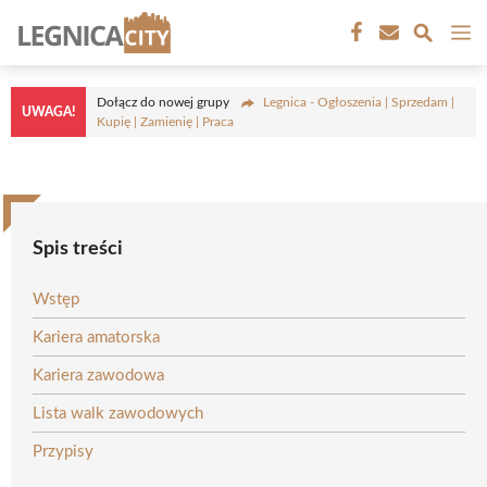
Przejdź
M
do
treści
Dołącz do nowej grupy
Legnica - Ogłoszenia | Sprzedam |
UWAGA!
Kupię | Zamienię | Praca
Spis treści
Wstęp
Kariera amatorska
Kariera zawodowa
Lista walk zawodowych
Przypisy