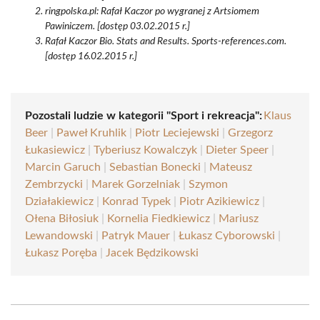
ringpolska.pl: Rafał Kaczor po wygranej z Artsiomem
Pawiniczem. [dostęp 03.02.2015 r.]
Rafał Kaczor Bio. Stats and Results. Sports-references.com.
[dostęp 16.02.2015 r.]
Pozostali ludzie w kategorii "Sport i rekreacja":
Klaus
Beer
|
Paweł Kruhlik
|
Piotr Leciejewski
|
Grzegorz
Łukasiewicz
|
Tyberiusz Kowalczyk
|
Dieter Speer
|
Marcin Garuch
|
Sebastian Bonecki
|
Mateusz
Zembrzycki
|
Marek Gorzelniak
|
Szymon
Działakiewicz
|
Konrad Typek
|
Piotr Azikiewicz
|
Ołena Biłosiuk
|
Kornelia Fiedkiewicz
|
Mariusz
Lewandowski
|
Patryk Mauer
|
Łukasz Cyborowski
|
Łukasz Poręba
|
Jacek Będzikowski