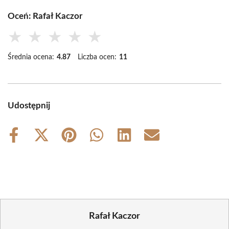
Oceń: Rafał Kaczor
★
★
★
★
★
Średnia ocena:
4.87
Liczba ocen:
11
Udostępnij
Share
Share
Share
Share
Share
Share
on
on
on
on
on
on
Facebook
X
Pinterest
WhatsApp
LinkedIn
Email
(Twitter)
Rafał Kaczor