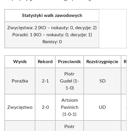
Statystyki walk zawodowych
Zwycięstwa: 2 (KO – nokauty: 0, decyzje: 2)
Porazki: 1 (KO – nokauty: 0, decyzje: 1)
Remisy: 0
Wynik
Rekord
Przeciwnik
Rozstrzygnięcie
Ru
Piotr
Porażka
2-1
Gudel (1-
SD
6 
1-0)
Artsiom
Zwycięstwo
2-0
Pavinich
UD
4 
(1-0-1)
Piotr