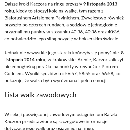
Dalsze kroki Kaczora na ringu przyszły
9 listopada 2013
roku
, kiedy to stoczył kolejną walkę, tym razem z
Białorusinem Artsiomem Pavinichem. Zwycięstwo również
przyszło po czterech rundach, a sędziowie jednogłośnie
przyznali mu punkty w stosunku 40:36, 40:36 oraz 40:36,
co potwierdziło jego silną pozycję w bokserskim świecie.
Jednak nie wszystkie jego starcia kończyły się pomyślnie.
8
listopada 2014 roku
, w krakowskiej Arenie, Kaczor zaliczył
niejednogłośną porażkę na punkty w rewanżu z Piotrem
Gudelem. Wyniki sędziów to: 56:57, 58:55 oraz 56:58, co
pokazuje, że walka była wyrównana i pełna emocji.
Lista walk zawodowych
W sekcji poświęconej zawodowym osiągnięciom Rafała
Kaczora przedstawione są szczegółowe informacje
dotyczące jego walk oraz osiągnięć na ringu.