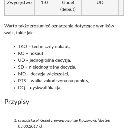
Zwycięstwo
1-0
Gudel
UD
4 
(debiut)
Warto także zrozumieć oznaczenia dotyczące wyników
walk, takie jak:
TKO – techniczny nokaut,
KO – nokaut,
UD – jednogłośna decyzja,
SD – niejednogłośna decyzja,
MD – decyzja większości,
PTS – walka zakończona na punkty,
DQ – dyskwalifikacja.
Przypisy
ringpolska.pl: Gudel zrewanżował się Kaczorowi. [dostęp
03.03.2017 r.]