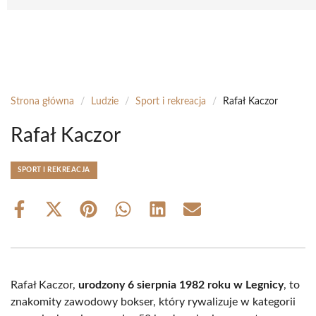
Strona główna
/
Ludzie
/
Sport i rekreacja
/
Rafał Kaczor
Rafał Kaczor
SPORT I REKREACJA
Share
Share
Share
Share
Share
Share
on
on
on
on
on
on
Facebook
X
Pinterest
WhatsApp
LinkedIn
Email
(Twitter)
Rafał Kaczor,
urodzony 6 sierpnia 1982 roku w Legnicy
, to
znakomity zawodowy bokser, który rywalizuje w kategorii