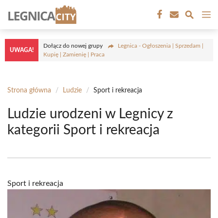
Przejdź
M
do
treści
Dołącz do nowej grupy
Legnica - Ogłoszenia | Sprzedam |
UWAGA!
Kupię | Zamienię | Praca
Strona główna
/
Ludzie
/
Sport i rekreacja
Ludzie urodzeni w Legnicy z
kategorii Sport i rekreacja
Sport i rekreacja