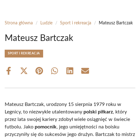
Strona główna
/
Ludzie
/
Sport i rekreacja
/
Mateusz Bartczak
Mateusz Bartczak
SPORT I REKREACJA
Share
Share
Share
Share
Share
Share
on
on
on
on
on
on
Facebook
X
Pinterest
WhatsApp
LinkedIn
Email
(Twitter)
Mateusz Bartczak, urodzony 15 sierpnia 1979 roku w
Legnicy, to niezwykle utalentowany
polski piłkarz
, który
przez lata swojej kariery zdobył wiele osiągnięć w świecie
futbolu. Jako
pomocnik
, jego umiejętności na boisku
przyczyniły się do sukcesów jego drużyn. Bartczak to mistrz