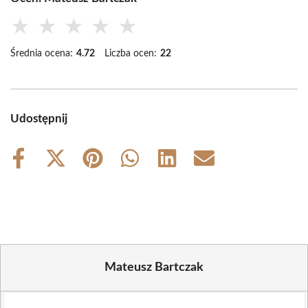
★
★
★
★
★
Średnia ocena:
4.72
Liczba ocen:
22
Udostępnij
Share
Share
Share
Share
Share
Share
on
on
on
on
on
on
Facebook
X
Pinterest
WhatsApp
LinkedIn
Email
(Twitter)
Mateusz Bartczak