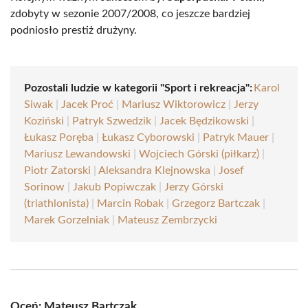
zdobyty w sezonie 2007/2008, co jeszcze bardziej
podniosło prestiż drużyny.
Pozostali ludzie w kategorii "Sport i rekreacja":
Karol
Siwak
|
Jacek Proć
|
Mariusz Wiktorowicz
|
Jerzy
Koziński
|
Patryk Szwedzik
|
Jacek Będzikowski
|
Łukasz Poręba
|
Łukasz Cyborowski
|
Patryk Mauer
|
Mariusz Lewandowski
|
Wojciech Górski (piłkarz)
|
Piotr Zatorski
|
Aleksandra Klejnowska
|
Josef
Sorinow
|
Jakub Popiwczak
|
Jerzy Górski
(triathlonista)
|
Marcin Robak
|
Grzegorz Bartczak
|
Marek Gorzelniak
|
Mateusz Zembrzycki
Oceń: Mateusz Bartczak