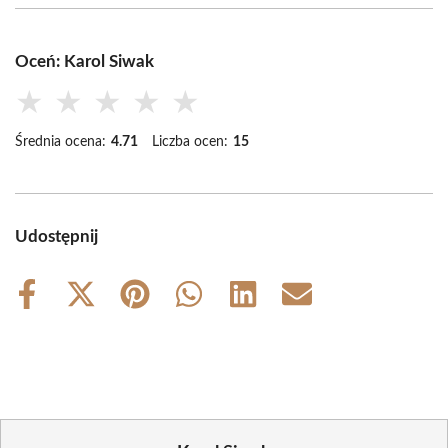
Oceń: Karol Siwak
★
★
★
★
★
Średnia ocena:
4.71
Liczba ocen:
15
Udostępnij
Share
Share
Share
Share
Share
Share
on
on
on
on
on
on
Facebook
X
Pinterest
WhatsApp
LinkedIn
Email
(Twitter)