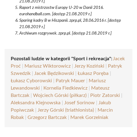
21.08.2019 r.]
Raport z mistrzostw Europy U-20 w Danii 2016.
eurohandball.com. [dostęp 21.08.2019 r.]
Sparing kadry B w Hiszpanii. zprp.pl, 28.06.2016 r. [dostęp
21.08.2019 r.]
Archiwum rozgrywek. zprp.pl. [dostęp 21.08.2019 r.]
Pozostali ludzie w kategorii "Sport i rekreacja":
Jacek
Proć
|
Mariusz Wiktorowicz
|
Jerzy Koziński
|
Patryk
Szwedzik
|
Jacek Będzikowski
|
Łukasz Poręba
|
Łukasz Cyborowski
|
Patryk Mauer
|
Mariusz
Lewandowski
|
Kornelia Fiedkiewicz
|
Mateusz
Bartczak
|
Wojciech Górski (piłkarz)
|
Piotr Zatorski
|
Aleksandra Klejnowska
|
Josef Sorinow
|
Jakub
Popiwczak
|
Jerzy Górski (triathlonista)
|
Marcin
Robak
|
Grzegorz Bartczak
|
Marek Gorzelniak