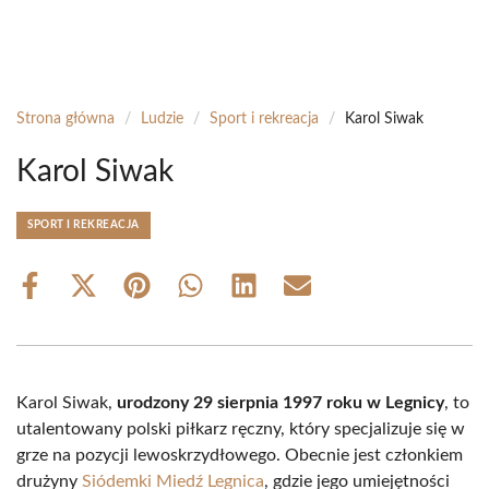
Strona główna
/
Ludzie
/
Sport i rekreacja
/
Karol Siwak
Karol Siwak
SPORT I REKREACJA
Share
Share
Share
Share
Share
Share
on
on
on
on
on
on
Facebook
X
Pinterest
WhatsApp
LinkedIn
Email
(Twitter)
Karol Siwak,
urodzony 29 sierpnia 1997 roku w Legnicy
, to
utalentowany polski piłkarz ręczny, który specjalizuje się w
grze na pozycji lewoskrzydłowego. Obecnie jest członkiem
drużyny
Siódemki Miedź Legnica
, gdzie jego umiejętności