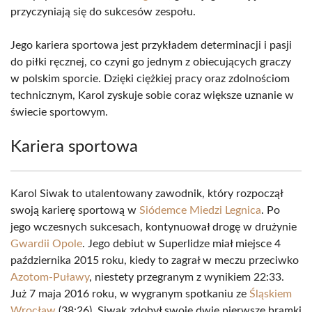
przyczyniają się do sukcesów zespołu.
Jego kariera sportowa jest przykładem determinacji i pasji
do piłki ręcznej, co czyni go jednym z obiecujących graczy
w polskim sporcie. Dzięki ciężkiej pracy oraz zdolnościom
technicznym, Karol zyskuje sobie coraz większe uznanie w
świecie sportowym.
Kariera sportowa
Karol Siwak to utalentowany zawodnik, który rozpoczął
swoją karierę sportową w
Siódemce Miedzi Legnica
. Po
jego wczesnych sukcesach, kontynuował drogę w drużynie
Gwardii Opole
. Jego debiut w Superlidze miał miejsce 4
października 2015 roku, kiedy to zagrał w meczu przeciwko
Azotom-Puławy
, niestety przegranym z wynikiem 22:33.
Już 7 maja 2016 roku, w wygranym spotkaniu ze
Śląskiem
Wrocław
(38:26), Siwak zdobył swoje dwie pierwsze bramki