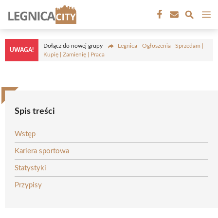
Przejdź
M
do
treści
Dołącz do nowej grupy
Legnica - Ogłoszenia | Sprzedam |
UWAGA!
Kupię | Zamienię | Praca
Spis treści
Wstęp
Kariera sportowa
Statystyki
Przypisy