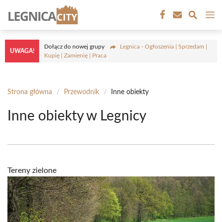
Przejdź
M
do
treści
Dołącz do nowej grupy
Legnica - Ogłoszenia | Sprzedam |
UWAGA!
Kupię | Zamienię | Praca
Strona główna
/
Przewodnik
/
Inne obiekty
Inne obiekty w Legnicy
Tereny zielone